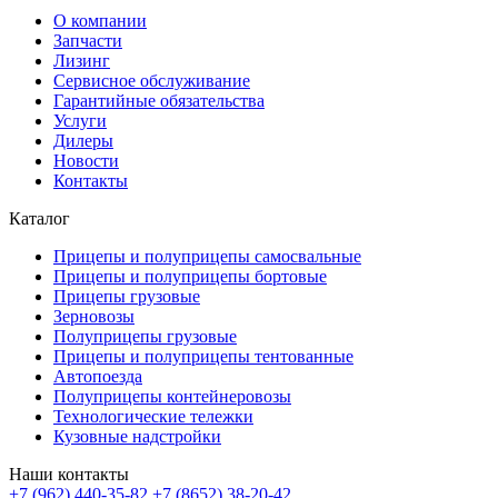
О компании
Запчасти
Лизинг
Сервисное обслуживание
Гарантийные обязательства
Услуги
Дилеры
Новости
Контакты
Каталог
Прицепы и полуприцепы самосвальные
Прицепы и полуприцепы бортовые
Прицепы грузовые
Зерновозы
Полуприцепы грузовые
Прицепы и полуприцепы тентованные
Автопоезда
Полуприцепы контейнеровозы
Технологические тележки
Кузовные надстройки
Наши контакты
+7 (962) 440-35-82
+7 (8652) 38-20-42