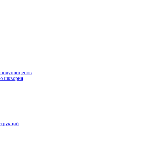
и полуприцепов
го шкворня
струкций