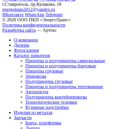
г.Ставрополь, пр.Кулакова, 18
energotrans2012@yandex.ru
ВКонтакте
WhatsApp
Telegram
© 2026 ООО ПКП «ЭнергоТранс»
Политика конфиденциальности
Разработка сайта
—
Артекс
О компании
Дилеры
Фотогалерея
Каталог прицепов
Прицепы и полуприцепы самосвальные
Прицепы и полуприцепы бортовые
Прицепы грузовые
Зерновозы
Полуприцепы грузовые
Прицепы и полуприцепы тентованные
Автопоезда
Полуприцепы контейнеровозы
Технологические тележки
Кузовные надстройки
Изделия из металла
Запчасти
Борта, платформы
Дышло