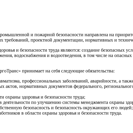
омышленной и пожарной безопасности направлена на приоритет
ых требований, проектной документации, нормативных и технич
овья и безопасности труда являются: создание безопасных усло
жения, водоснабжения и водоотведения, в том числе на опасны
гоТранс» принимает на себя следующие обязательства:
авматизма, профессиональных заболеваний, аварийности, а такж
х актов, нормативных документов федерального, регионального
и охраны здоровья и безопасности труда;
 в деятельности по улучшению системы менеджмента охраны здоро
обственную безопасность и безопасность окружающих его людей;
ботников в области охраны здоровья и безопасности труда.