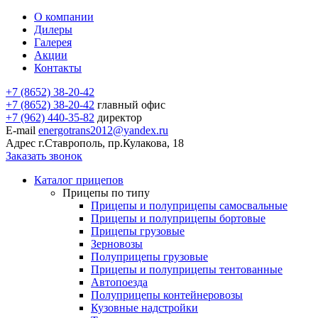
О компании
Дилеры
Галерея
Акции
Контакты
+7 (8652) 38-20-42
+7 (8652) 38-20-42
главный офис
+7 (962) 440-35-82
директор
E-mail
energotrans2012@yandex.ru
Адрес
г.Ставрополь, пр.Кулакова, 18
Заказать звонок
Каталог прицепов
Прицепы по типу
Прицепы и полуприцепы самосвальные
Прицепы и полуприцепы бортовые
Прицепы грузовые
Зерновозы
Полуприцепы грузовые
Прицепы и полуприцепы тентованные
Автопоезда
Полуприцепы контейнеровозы
Кузовные надстройки