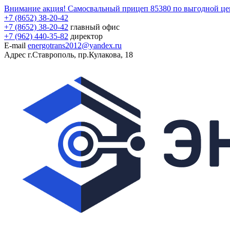
Внимание акция! Самосвальный прицеп 85380 по выгодной це
+7 (8652) 38-20-42
+7 (8652) 38-20-42
главный офис
+7 (962) 440-35-82
директор
E-mail
energotrans2012@yandex.ru
Адрес
г.Ставрополь, пр.Кулакова, 18