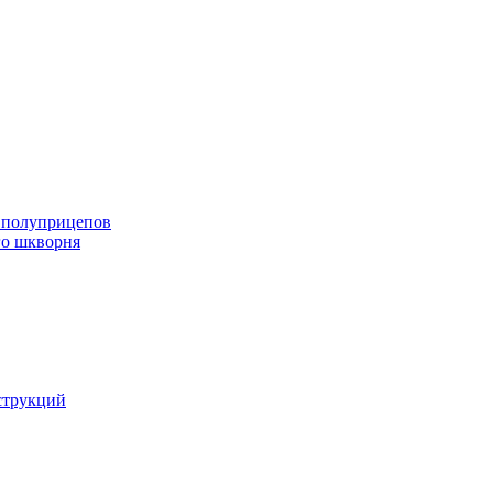
и полуприцепов
го шкворня
струкций