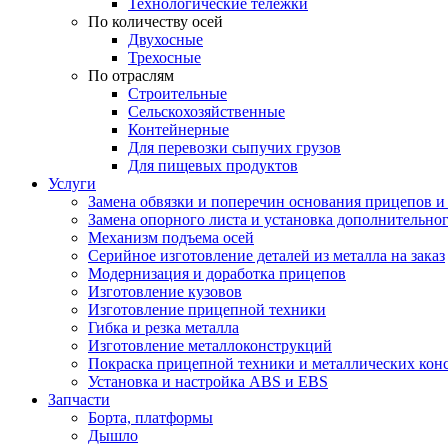
Технологические тележки
По количеству осей
Двухосные
Трехосные
По отраслям
Строительные
Сельскохозяйственные
Контейнерные
Для перевозки сыпучих грузов
Для пищевых продуктов
Услуги
Замена обвязки и поперечин основания прицепов 
Замена опорного листа и установка дополнительно
Механизм подъема осей
Серийное изготовление деталей из металла на заказ
Модернизация и доработка прицепов
Изготовление кузовов
Изготовление прицепной техники
Гибка и резка металла
Изготовление металлоконструкций
Покраска прицепной техники и металлических кон
Установка и настройка ABS и EBS
Запчасти
Борта, платформы
Дышло