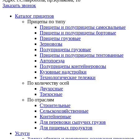
Заказать звонок
Каталог прицепов
Прицепы по типу
Прицепы и полуприцепы самосвальные
Прицепы и полуприцепы бортовые
Прицепы грузовые
Зерновозы
Полуприцепы грузовые
Прицепы и полуприцепы тентованные
Автопоезда
Полуприцепы контейнеровозы
Кузовные надстройки
Технологические тележки
По количеству осей
Двухосные
Трехосные
По отраслям
Строительные
Сельскохозяйственные
Контейнерные
Для перевозки сыпучих грузов
Для пищевых продуктов
Услуги
Замена обвязки и поперечин основания прицепов