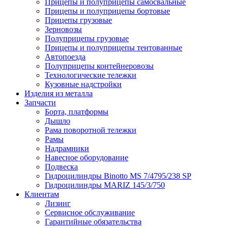
Прицепы и полуприцепы самосвальные
Прицепы и полуприцепы бортовые
Прицепы грузовые
Зерновозы
Полуприцепы грузовые
Прицепы и полуприцепы тентованные
Автопоезда
Полуприцепы контейнеровозы
Технологические тележки
Кузовные надстройки
Изделия из металла
Запчасти
Борта, платформы
Дышло
Рама поворотной тележки
Рамы
Надрамники
Навесное оборудование
Подвеска
Гидроцилиндры Binotto MS 7/4795/238 SP
Гидроцилиндры MARIZ 145/3/750
Клиентам
Лизинг
Сервисное обслуживание
Гарантийные обязательства