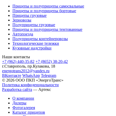
Прицепы и полуприцепы самосвальные
Прицепы и полуприцепы бортовые
Прицепы грузовые
Зерновозы
Полуприцепы грузовые
Прицепы и полуприцепы тентованные
Автопоезда
Полуприцепы контейнеровозы
Технологические тележки
Кузовные надстройки
Наши контакты
+7 (962) 440-35-82
+7 (8652) 38-20-42
г.Ставрополь, пр.Кулакова, 18
energotrans2012@yandex.ru
ВКонтакте
WhatsApp
Telegram
© 2026 ООО ПКП «ЭнергоТранс»
Политика конфиденциальности
Разработка сайта
—
Артекс
О компании
Дилеры
Фотогалерея
Каталог прицепов