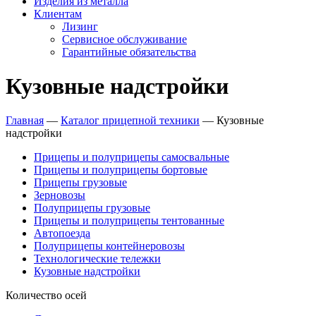
Изделия из металла
Клиентам
Лизинг
Сервисное обслуживание
Гарантийные обязательства
Кузовные надстройки
Главная
—
Каталог прицепной техники
—
Кузовные
надстройки
Прицепы и полуприцепы самосвальные
Прицепы и полуприцепы бортовые
Прицепы грузовые
Зерновозы
Полуприцепы грузовые
Прицепы и полуприцепы тентованные
Автопоезда
Полуприцепы контейнеровозы
Технологические тележки
Кузовные надстройки
Количество осей