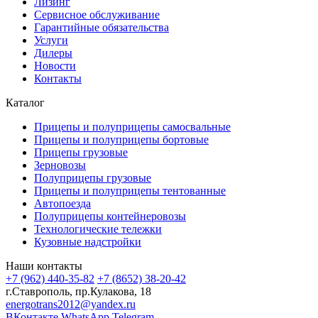
Лизинг
Сервисное обслуживание
Гарантийные обязательства
Услуги
Дилеры
Новости
Контакты
Каталог
Прицепы и полуприцепы самосвальные
Прицепы и полуприцепы бортовые
Прицепы грузовые
Зерновозы
Полуприцепы грузовые
Прицепы и полуприцепы тентованные
Автопоезда
Полуприцепы контейнеровозы
Технологические тележки
Кузовные надстройки
Наши контакты
+7 (962) 440-35-82
+7 (8652) 38-20-42
г.Ставрополь, пр.Кулакова, 18
energotrans2012@yandex.ru
ВКонтакте
WhatsApp
Telegram