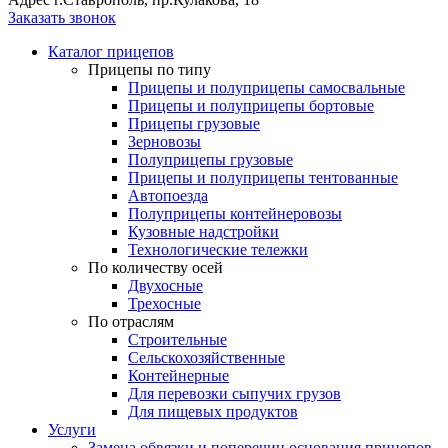
Заказать звонок
Каталог прицепов
Прицепы по типу
Прицепы и полуприцепы самосвальные
Прицепы и полуприцепы бортовые
Прицепы грузовые
Зерновозы
Полуприцепы грузовые
Прицепы и полуприцепы тентованные
Автопоезда
Полуприцепы контейнеровозы
Кузовные надстройки
Технологические тележки
По количеству осей
Двухосные
Трехосные
По отраслям
Строительные
Сельскохозяйственные
Контейнерные
Для перевозки сыпучих грузов
Для пищевых продуктов
Услуги
Замена обвязки и поперечин основания прицепов