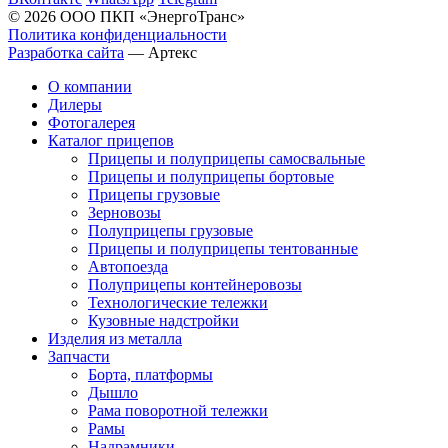
© 2026 ООО ПКП «ЭнергоТранс»
Политика конфиденциальности
Разработка сайта
—
Артекс
О компании
Дилеры
Фотогалерея
Каталог прицепов
Прицепы и полуприцепы самосвальные
Прицепы и полуприцепы бортовые
Прицепы грузовые
Зерновозы
Полуприцепы грузовые
Прицепы и полуприцепы тентованные
Автопоезда
Полуприцепы контейнеровозы
Технологические тележки
Кузовные надстройки
Изделия из металла
Запчасти
Борта, платформы
Дышло
Рама поворотной тележки
Рамы
Надрамники