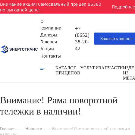
Внимание акция! Самосвальный прицеп 85380
Подробнее
по выгодной цене.
О
компании
+7
Дилеры
(8652)
Заказать звонок
Галерея
38-20-
42
Акции
Контакты
КАТАЛОГ
УСЛУГИ
ЗАПЧАСТИ
ИЗДЕ
ПРИЦЕПОВ
ИЗ
МЕТ
Внимание! Рама поворотной
тележки в наличии!
Главная
—
Новости
—
Внимание! Рама поворотной тележки в
наличии!