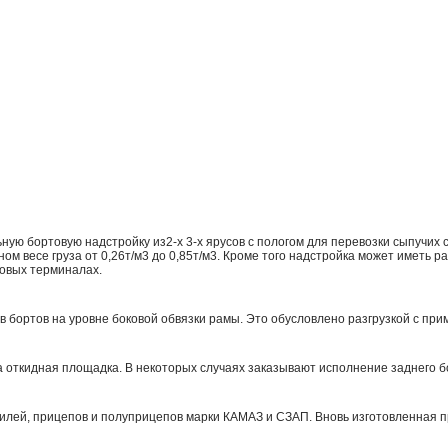
 бортовую надстройку из2-х 3-х ярусов с пологом для перевозки сыпучих с/х
ом весе груза от 0,26т/м3 до 0,85т/м3. Кроме того надстройка может иметь 
овых терминалах.
в бортов на уровне боковой обвязки рамы. Это обусловлено разгрузкой с пр
 откидная площадка. В некоторых случаях заказывают исполнение заднего бо
илей, прицепов и полуприцепов марки КАМАЗ и СЗАП. Вновь изготовленная 