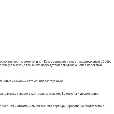
 грузов-зерна, семечки и т.п. Кузов зерновоза имеет максимальный объём,
различную высоту,в том числе посредством откидывающейся надставки,
именением боковых автомобилеразгрузчиков.
рта в виде створок с контрольным окном. Возможны и другие опции.
прицепная и автомобильная техника сертифицирована на соответствие