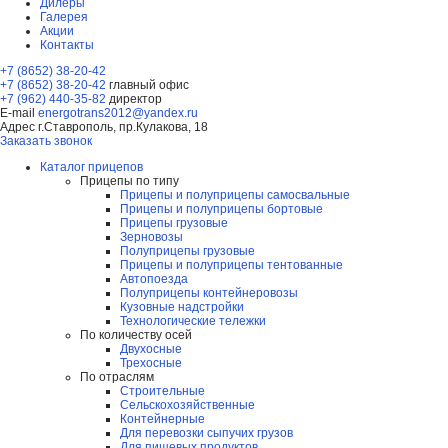
Дилеры
Галерея
Акции
Контакты
+7 (8652) 38-20-42
+7 (8652) 38-20-42
главный офис
+7 (962) 440-35-82
директор
E-mail
energotrans2012@yandex.ru
Адрес
г.Ставрополь, пр.Кулакова, 18
Заказать звонок
Каталог прицепов
Прицепы по типу
Прицепы и полуприцепы самосвальные
Прицепы и полуприцепы бортовые
Прицепы грузовые
Зерновозы
Полуприцепы грузовые
Прицепы и полуприцепы тентованные
Автопоезда
Полуприцепы контейнеровозы
Кузовные надстройки
Технологические тележки
По количеству осей
Двухосные
Трехосные
По отраслям
Строительные
Сельскохозяйственные
Контейнерные
Для перевозки сыпучих грузов
Для пищевых продуктов