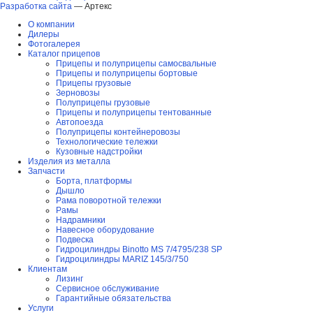
Разработка сайта
—
Артекс
О компании
Дилеры
Фотогалерея
Каталог прицепов
Прицепы и полуприцепы самосвальные
Прицепы и полуприцепы бортовые
Прицепы грузовые
Зерновозы
Полуприцепы грузовые
Прицепы и полуприцепы тентованные
Автопоезда
Полуприцепы контейнеровозы
Технологические тележки
Кузовные надстройки
Изделия из металла
Запчасти
Борта, платформы
Дышло
Рама поворотной тележки
Рамы
Надрамники
Навесное оборудование
Подвеска
Гидроцилиндры Binotto MS 7/4795/238 SP
Гидроцилиндры MARIZ 145/3/750
Клиентам
Лизинг
Сервисное обслуживание
Гарантийные обязательства
Услуги