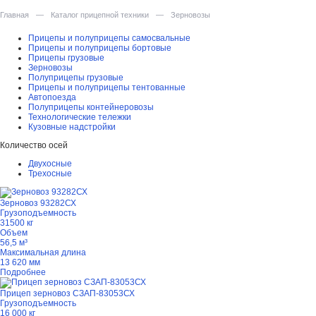
Главная
—
Каталог прицепной техники
—
Зерновозы
Прицепы и полуприцепы самосвальные
Прицепы и полуприцепы бортовые
Прицепы грузовые
Зерновозы
Полуприцепы грузовые
Прицепы и полуприцепы тентованные
Автопоезда
Полуприцепы контейнеровозы
Технологические тележки
Кузовные надстройки
Количество осей
Двухосные
Трехосные
Зерновоз 93282СХ
Грузоподъемность
31500 кг
Объем
56,5 м³
Максимальная длина
13 620 мм
Подробнее
Прицеп зерновоз СЗАП-83053СХ
Грузоподъемность
16 000 кг