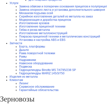
Услуги
Замена обвязки и поперечин основания прицепов и полуприце
Замена опорного листа и установка дополнительного шкворня
Механизм подъема осей
Серийное изготовление деталей из металла на заказ
Модернизация и доработка прицепов
Изготовление кузовов
Изготовление прицепной техники
Гибка и резка металла
Изготовление металлоконструкций
Покраска прицепной техники и металлических конструкций
Установка и настройка ABS и EBS
Запчасти
Борта, платформы
Дышло
Рама поворотной тележки
Рамы
Надрамники
Навесное оборудование
Подвеска
Гидроцилиндры Binotto MS 7/4795/238 SP
Гидроцилиндры MARIZ 145/3/750
Изделия из металла
Клиентам
Лизинг
Сервисное обслуживание
Гарантийные обязательства
Зерновозы