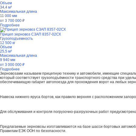
Объем
34,4 м³
Максимальная длина
11 000 мм
от
3 700 000
₽
Подробнее
Прицеп зерновоз СЗАП 8357-02СХ
Грузоподъемность
12 500 кг
Объем
25,5 м³
Максимальная длина
9 940 мм
от
3 000 000
₽
Подробнее
Зерновозами называем прицепную технику и автомобили, имеющие специальную
который соответствует грузоподъёмности транспортного средства при удельн
обеспечивающую габарит автопоезда для прохождения ворот на любых зерн
Навеска нижнего яруса бортов, как правило верхняя с расположением запоро
Для обслуживания и контроля погрузочно-разгрузочных работ предусмотрена
Предлагаемые зерновозы изготавливаются на базе шасси бортовых автомоб
Правилам ЕЭК ООН по безопасности.