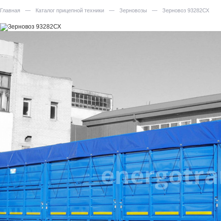
Главная
—
Каталог прицепной техники
—
Зерновозы
—
Зерновоз 93282СХ