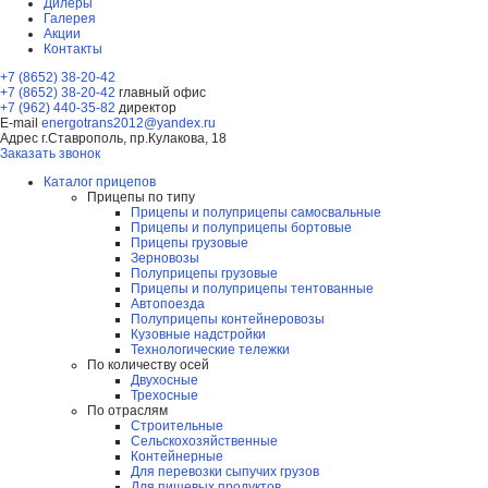
Дилеры
Галерея
Акции
Контакты
+7 (8652) 38-20-42
+7 (8652) 38-20-42
главный офис
+7 (962) 440-35-82
директор
E-mail
energotrans2012@yandex.ru
Адрес
г.Ставрополь, пр.Кулакова, 18
Заказать звонок
Каталог прицепов
Прицепы по типу
Прицепы и полуприцепы самосвальные
Прицепы и полуприцепы бортовые
Прицепы грузовые
Зерновозы
Полуприцепы грузовые
Прицепы и полуприцепы тентованные
Автопоезда
Полуприцепы контейнеровозы
Кузовные надстройки
Технологические тележки
По количеству осей
Двухосные
Трехосные
По отраслям
Строительные
Сельскохозяйственные
Контейнерные
Для перевозки сыпучих грузов
Для пищевых продуктов