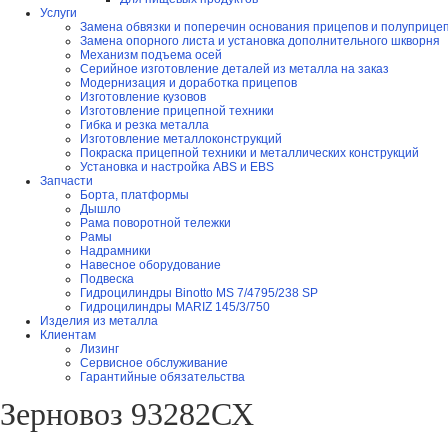
Услуги
Замена обвязки и поперечин основания прицепов и полуприце
Замена опорного листа и установка дополнительного шкворня
Механизм подъема осей
Серийное изготовление деталей из металла на заказ
Модернизация и доработка прицепов
Изготовление кузовов
Изготовление прицепной техники
Гибка и резка металла
Изготовление металлоконструкций
Покраска прицепной техники и металлических конструкций
Установка и настройка ABS и EBS
Запчасти
Борта, платформы
Дышло
Рама поворотной тележки
Рамы
Надрамники
Навесное оборудование
Подвеска
Гидроцилиндры Binotto MS 7/4795/238 SP
Гидроцилиндры MARIZ 145/3/750
Изделия из металла
Клиентам
Лизинг
Сервисное обслуживание
Гарантийные обязательства
Зерновоз 93282СХ