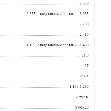
2 550
2 875, с надставными бортами - 3 035
7 700
2 410
1 160, с надставными бортами - 1 460
21,5
27
2/8+1
1 180-1 280
L1/WKK
9.00R20