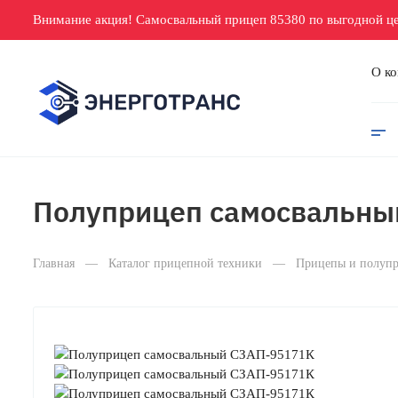
Внимание акция! Самосвальный прицеп 85380 по выгодной це
О к
Полуприцеп самосвальны
Главная
—
Каталог прицепной техники
—
Прицепы и полупр