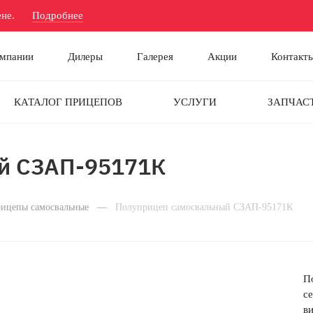
Подробнее
не.
омпании
Дилеры
Галерея
Акции
Контакт
КАТАЛОГ ПРИЦЕПОВ
УСЛУГИ
ЗАПЧАС
й СЗАП-95171К
ицепы самосвальные
—
Полуприцеп самосвальный СЗАП-95171К
П
с
в