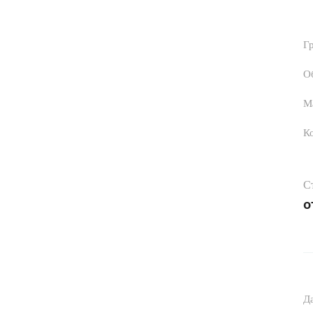
Г
О
М
К
С
о
Д