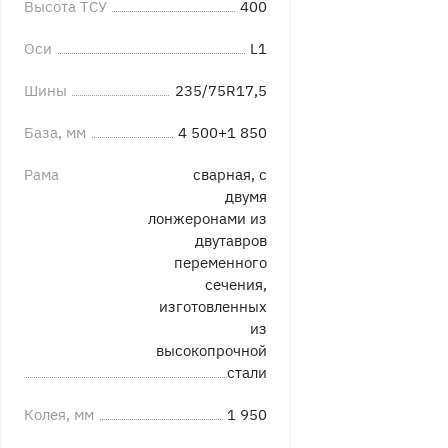
Высота ТСУ
400
Оси
L1
Шины
235/75R17,5
База, мм
4 500+1 850
Рама
сварная, с
двумя
лонжеронами из
двутавров
переменного
сечения,
изготовленных
из
высокопрочной
стали
Колея, мм
1 950