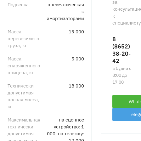
за
Подвеска
пневматическая
консультаци
с
к
амортизаторами
специалисту
Масса
13 000
перевозимого
8
груза, кг
(8652)
38-20-
Масса
5 000
42
снаряженного
в будни с
прицепа, кг
8:00 до
17:00
Технически
18 000
допустимая
полная масса,
What
кг
Teleg
Максимальная
на сцепное
технически
устройство: 1
допустимая
000, на тележку:
осевая масса,
17 000