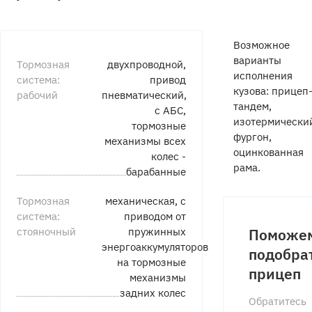
Возможное
варианты
Тормозная
двухпроводной,
исполнения
система:
привод
кузова: прицеп
рабочий
пневматический,
тандем,
с АБС,
изотермически
тормозные
фургон,
механизмы всех
оцинкованная
колес -
рама.
барабанные
Тормозная
механическая, с
система:
приводом от
стояночный
пружинных
Поможе
энергоаккумуляторов
подобра
на тормозные
прицеп
механизмы
задних колес
Обратитесь