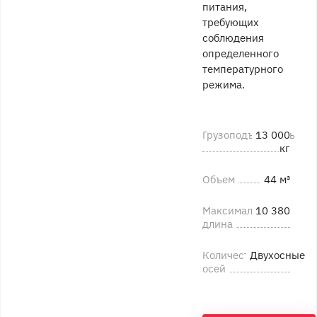
питания,
требующих
соблюдения
определенного
температурного
режима.
Грузоподъемность
13 000
кг
Объем
44 м³
Максимальная
10 380
длина
Количество
Двухосные
осей