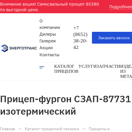
Внимание акция! Самосвальный прицеп 85380
Подробнее
по выгодной цене.
О
компании
+7
Дилеры
(8652)
Заказать звонок
Галерея
38-20-
42
Акции
Контакты
КАТАЛОГ
УСЛУГИ
ЗАПЧАСТИ
ИЗДЕ
ПРИЦЕПОВ
ИЗ
МЕТ
Прицеп-фургон СЗАП-87731
изотермический
Главная
—
Каталог прицепной техники
—
Прицепы и